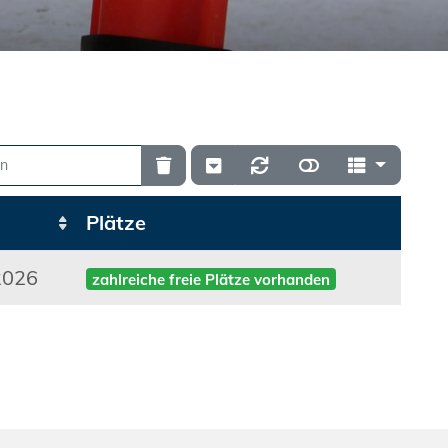
Plätze
2026
zahlreiche freie Plätze vorhanden